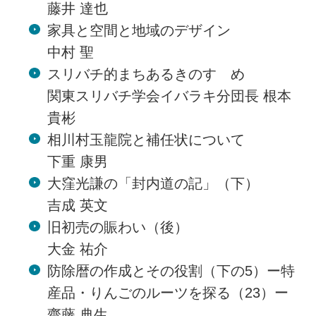
藤井 達也
家具と空間と地域のデザイン
中村 聖
スリバチ的まちあるきのすゝめ
関東スリバチ学会イバラキ分団長 根本
貴彬
相川村玉龍院と補任状について
下重 康男
大窪光謙の「封内道の記」（下）
吉成 英文
旧初売の賑わい（後）
大金 祐介
防除暦の作成とその役割（下の5）ー特
産品・りんごのルーツを探る（23）ー
齋藤 典生