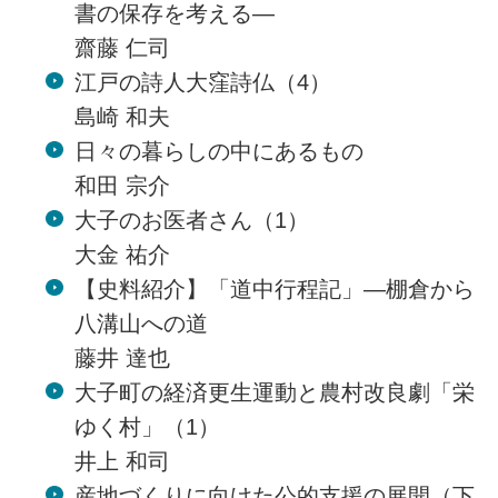
書の保存を考える―
齋藤 仁司
江戸の詩人大窪詩仏（4）
島崎 和夫
日々の暮らしの中にあるもの
和田 宗介
大子のお医者さん（1）
大金 祐介
【史料紹介】「道中行程記」―棚倉から
八溝山への道
藤井 達也
大子町の経済更生運動と農村改良劇「栄
ゆく村」（1）
井上 和司
産地づくりに向けた公的支援の展開（下