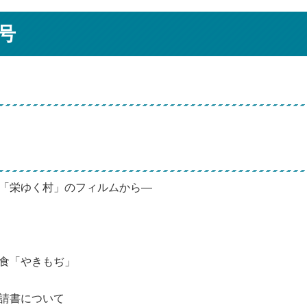
号
「栄ゆく村」のフィルムから―
食「やきもぢ」
請書について