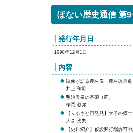
ほない歴史通信 第9
発行年月日
1998年12月1日
内容
映像が語る農村像ー農村改良劇
井上 和司
明治天皇の茶碗（四）
桜岡 滋弥
【ふるさと再発見】大子の郷土
大森 政夫
【史料紹介】仮設興行場許可申