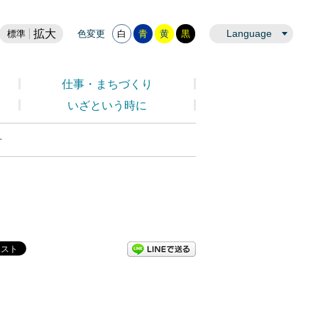
拡大
Language
標準
色変更
白
青
黄
黒
仕事・まちづくり
いざという時に
号
LINEで送る