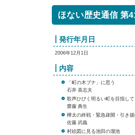
ほない歴史通信 第4
発行年月日
2006年12月1日
内容
「町の木ブナ」に思う
石井 喜志夫
歌声ひびく明るい町を目指して
齋藤 典生
樺太の終戦・緊急疎開・引き揚
佐藤 武義
村絵図に見る池田の溜池