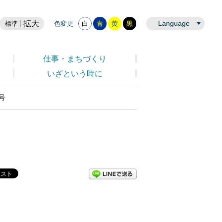
拡大
Language
標準
色変更
白
青
黄
黒
仕事・まちづくり
いざという時に
号
LINEで送る