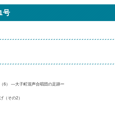
1号
（6） ―大子町混声合唱団の足跡ー
げ（その2）