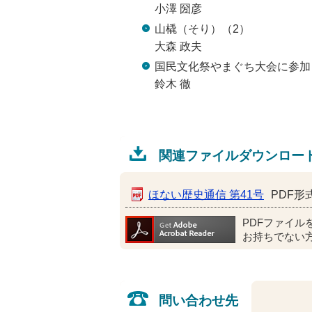
小澤 圀彦
山橇（そり）（2）
大森 政夫
国民文化祭やまぐち大会に参加
鈴木 徹
関連ファイルダウンロー
ほない歴史通信 第41号
PDF形式
PDFファイル
お持ちでない
問い合わせ先