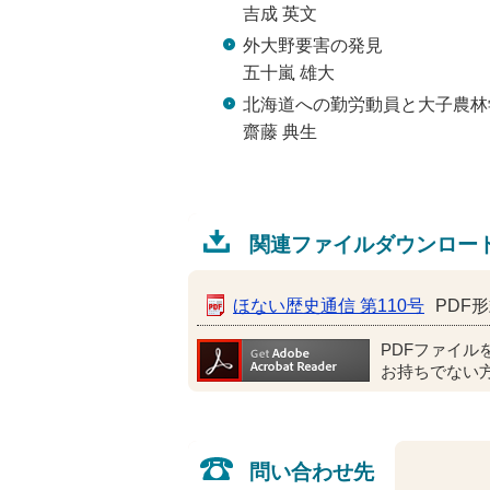
吉成 英文
外大野要害の発見
五十嵐 雄大
北海道への勤労動員と大子農林
齋藤 典生
関連ファイルダウンロー
ほない歴史通信 第110号
PDF形
PDFファイル
お持ちでない
問い合わせ先