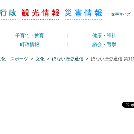
ージ くらし・行政
くらし・行政
観光情報
災害情報
文字サイズ
子育て・教育
健康・福祉
町政情報
議会・選挙
文化・スポーツ
>
文化
>
ほない歴史通信
>
ほない歴史通信 第11