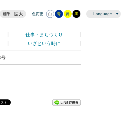
拡大
Language
標準
色変更
白
青
黄
黒
仕事・まちづくり
いざという時に
0号
LINEで送る