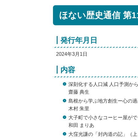
ほない歴史通信 第1
発行年月日
2024年3月1日
内容
深刻化する人口減 人口予測か
齋藤 典生
島根から学ぶ地方創生ー心の過
木村 朱里
大子町で小さなコーヒー屋がで
和田 まりあ
大窪光謙の「封内道の記」（上