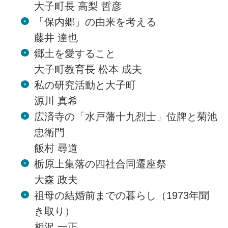
大子町長 高梨 哲彦
「保内郷」の由来を考える
藤井 達也
郷土を愛すること
大子町教育長 松本 成夫
私の研究活動と大子町
源川 真希
広済寺の「水戸藩十九烈士」位牌と菊池
忠衛門
飯村 尋道
栃原上集落の四社合同遷座祭
大森 政夫
祖母の結婚前までの暮らし（1973年聞
き取り）
相沢 一正