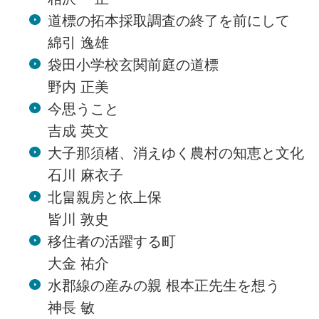
道標の拓本採取調査の終了を前にして
綿引 逸雄
袋田小学校玄関前庭の道標
野内 正美
今思うこと
吉成 英文
大子那須楮、消えゆく農村の知恵と文化
石川 麻衣子
北畠親房と依上保
皆川 敦史
移住者の活躍する町
大金 祐介
水郡線の産みの親 根本正先生を想う
神長 敏