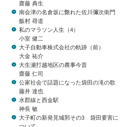
齋藤 典生
南会津の名倉坂に斃れた佐川彌次衛門
飯村 尋道
私のマラソン人生（4）
小室 健二
大子自動車株式会社の軌跡（前）
大金 祐介
大生瀬打越地区の農事今昔
齋藤 仁司
公家社会で話題になった袋田の滝の歌
藤井 達也
水郡線と西金駅
神長 敏
大子町の新発見城郭その3 袋田要害に
ついて