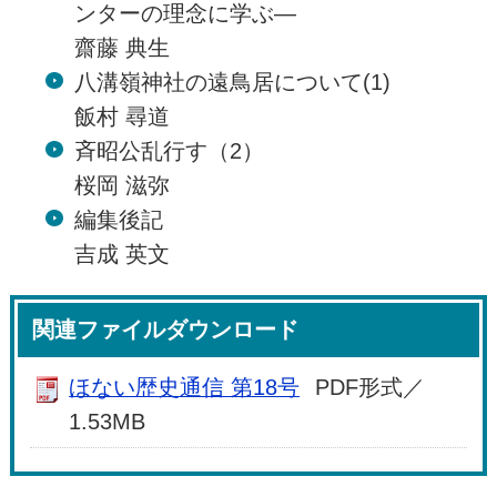
ンターの理念に学ぶ―
齋藤 典生
八溝嶺神社の遠鳥居について(1)
飯村 尋道
斉昭公乱行す（2）
桜岡 滋弥
編集後記
吉成 英文
関連ファイルダウンロード
ほない歴史通信 第18号
PDF形式／
1.53MB