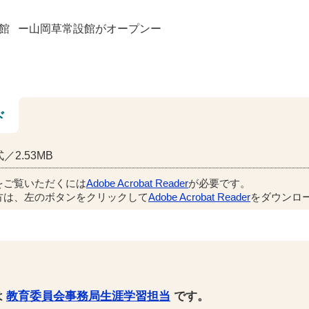
館 ー山岡草常設館がオープンー
ド
／2.53MB
をご覧いただくには
Adobe Acrobat Reader
が必要です。
方は、左のボタンをクリックして
Adobe Acrobat Reader
をダウンロー
は
教育委員会事務局生涯学習担当
です。