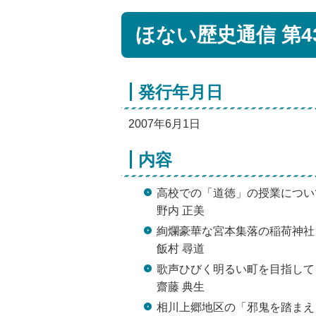
ほない歴史通信 第4
発行年月日
2007年6月1日
内容
高校での「道徳」の授業につい
野内 正美
絢爛豪華な宮本集落の稲荷神社
飯村 尋道
歌声ひびく明るい町を目指して
齋藤 典生
相川上郷地区の「邪鬼を踏まえ