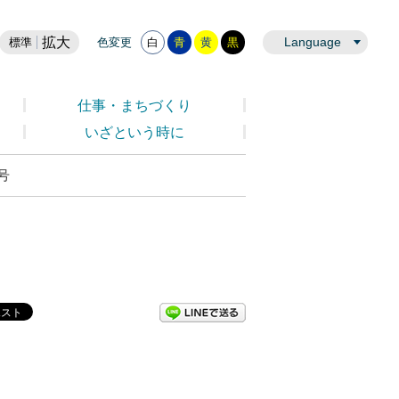
拡大
Language
標準
色変更
白
青
黄
黒
仕事・まちづくり
いざという時に
号
LINEで送る