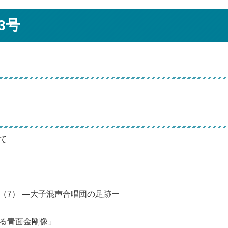
3号
て
（7） ―大子混声合唱団の足跡ー
る青面金剛像」