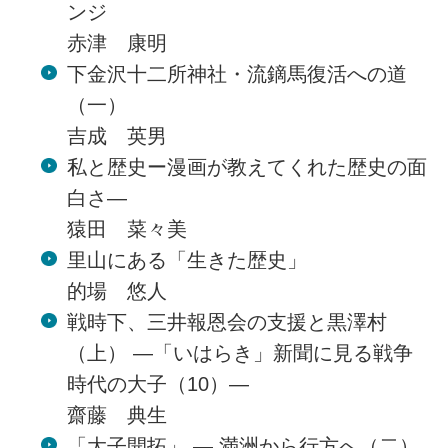
ンジ
赤津 康明
下金沢十二所神社・流鏑馬復活への道
（一）
吉成 英男
私と歴史ー漫画が教えてくれた歴史の面
白さ―
猿田 菜々美
里山にある「生きた歴史」
的場 悠人
戦時下、三井報恩会の支援と黒澤村
（上） ―「いはらき」新聞に見る戦争
時代の大子（10）―
齋藤 典生
「大子開拓」 ― 満洲から行方へ（二）