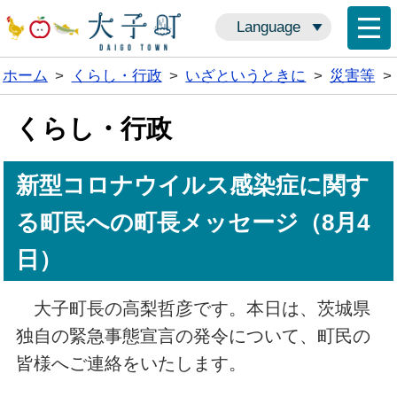
Language
ホーム
>
くらし・行政
>
いざというときに
>
災害等
>
くらし・行政
新型コロナウイルス感染症に関す
る町民への町長メッセージ（8月4
日）
大子町長の高梨哲彦です。本日は、茨城県
独自の緊急事態宣言の発令について、町民の
皆様へご連絡をいたします。