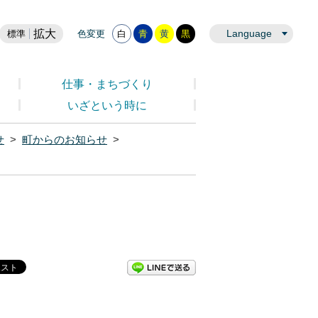
拡大
Language
標準
色変更
白
青
黄
黒
仕事・まちづくり
いざという時に
せ
>
町からのお知らせ
>
LINEで送る