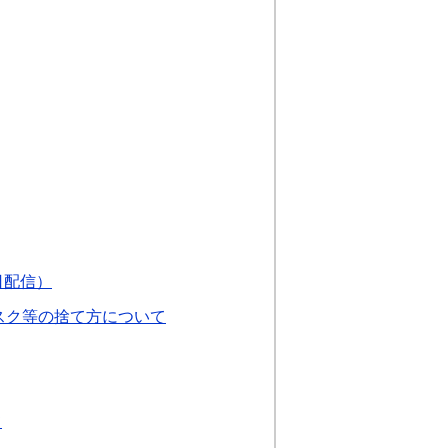
日配信）
スク等の捨て方について
て