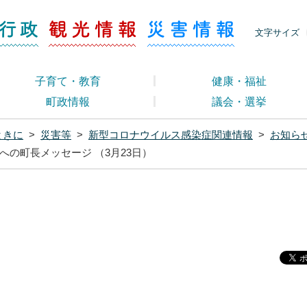
ージ くらし・行政
くらし・行政
観光情報
災害情報
文字サイズ
子育て・教育
健康・福祉
町政情報
議会・選挙
ときに
>
災害等
>
新型コロナウイルス感染症関連情報
>
お知ら
の町長メッセージ （3月23日）