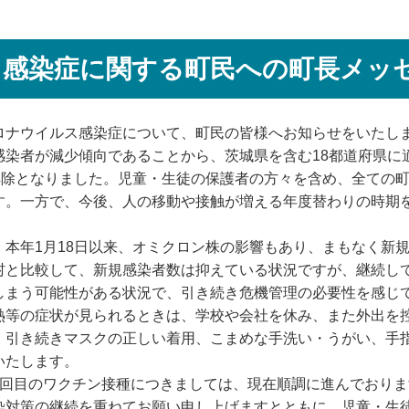
感染症に関する町民への町長メッセー
ナウイルス感染症について、町民の皆様へお知らせをいたし
染者が減少傾向であることから、茨城県を含む18都道府県に
て解除となりました。児童・生徒の保護者の方々を含め、全ての
す。一方で、今後、人の移動や接触が増える年度替わりの時期
年1月18日以来、オミクロン株の影響もあり、まもなく新規
村と比較して、新規感染者数は抑えている状況ですが、継続し
しまう可能性がある状況で、引き続き危機管理の必要性を感じ
等の症状が見られるときは、学校や会社を休み、また外出を
、引き続きマスクの正しい着用、こまめな手洗い・うがい、手
いたします。
回目のワクチン接種につきましては、現在順調に進んでおりま
染対策の継続を重ねてお願い申し上げますとともに、児童・生