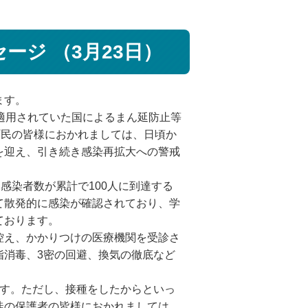
ジ （3月23日）
ます。
適用されていた国によるまん延防止等
町民の皆様におかれましては、日頃か
を迎え、引き続き感染再拡大への警戒
感染者数が累計で100人に到達する
て散発的に感染が確認されており、学
ております。
控え、かかりつけの医療機関を受診さ
指消毒、3密の回避、換気の徹底など
す。ただし、接種をしたからといっ
徒の保護者の皆様におかれましては、