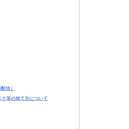
日配信）
スク等の捨て方について
て