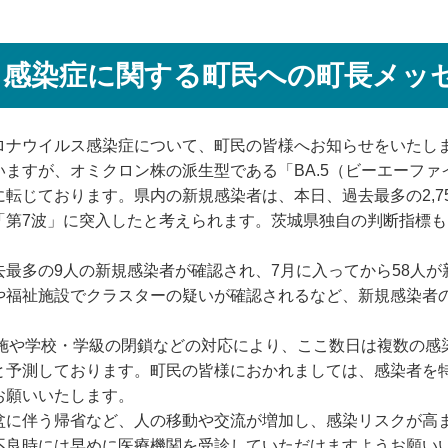
感染症に関する町民への町長メッセー
ナウイルス感染症について、町民の皆様へお知らせをいたし
ますが、オミクロン株の派生型である「BA.5（ビーエーファ
転じております。県内の新規感染者は、本日、過去最多の2,753
「第7波」に突入したと考えられます。茨城県独自の判断指標も
最多の9人の新規感染者が確認され、7月に入ってから58人が
や福祉施設でクラスターの疑いが確認されるなど、新規感染者
施や学校・学級の閉鎖などの対応により、ここ数日は複数の感
と予測しております。町民の皆様におかれましては、感染者を
お願いいたします。
に伴う帰省など、人の移動や交流が増加し、感染リスクが高
不良時には早めに医療機関を受診していただけますようお願い