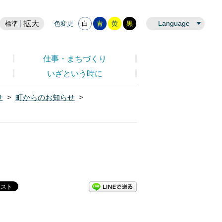
拡大
Language
標準
色変更
白
青
黄
黒
仕事・まちづくり
いざという時に
せ
>
町からのお知らせ
>
LINEで送る