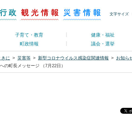
ージ くらし・行政
くらし・行政
観光情報
災害情報
文字サイズ
子育て・教育
健康・福祉
町政情報
議会・選挙
ときに
>
災害等
>
新型コロナウイルス感染症関連情報
>
お知ら
の町長メッセージ （7月22日）